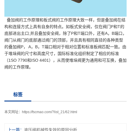
叠加阀的工作原理和板式阀的工作原理大致一样，但是叠加阀在结
构和连接方式上具有自身的特点。如板式安全阀，仅在阀门P和T的
底部进出主口;并且叠加安全阀，除了P和T端口外，还有A，B端口，
阀门从阀门的底部通过阀门的顶部，并且具有相同直径的各种类型
的叠加阀P， A，B，T端口相对于相对位置和标准板阀匹配一致。由
于堆垛阀的尺寸和高度尺寸，国际标准化组织制定了相应的标准
（1SO 7790和ISO 4401），从而使堆垛阀更为通用和可互换，叠加
阀的工作原理。
标签
本文网址：
https://fscmao.com/?list_21/62.html
上一篇：
液压阀机械性失效的原因分析及解决办法